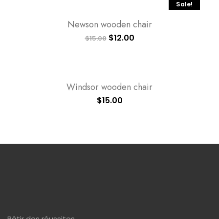
Sale!
Newson wooden chair
$
12.00
$
15.00
Windsor wooden chair
$
15.00
Bâtir des réussites